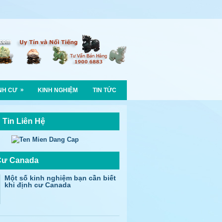
»
NH CƯ
KINH NGHIỆM
TIN TỨC
 Tin Liên Hệ
Cư Canada
Một số kinh nghiệm bạn cần biết
khi định cư Canada