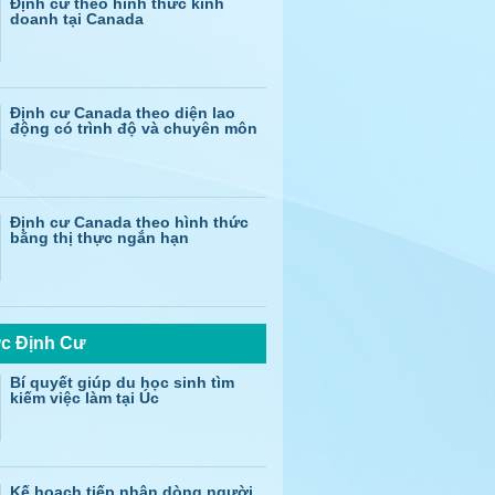
Định cư theo hình thức kinh
doanh tại Canada
Định cư Canada theo diện lao
động có trình độ và chuyên môn
Định cư Canada theo hình thức
bằng thị thực ngắn hạn
ức Định Cư
Bí quyết giúp du học sinh tìm
kiếm việc làm tại Úc
Kế hoạch tiếp nhận dòng người