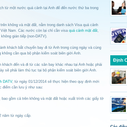
h từ một nước quá cảnh tại Anh để đến nước thứ ba trong
 trên không và mặt đất, nằm trong danh sách Visa quá cảnh
ó Việt Nam. Các nước còn lại chỉ cần visa
quá cảnh mặt đất
,
 không gián tiếp (non-DATV).
ành khách bắt chuyến bay đi từ Anh trong cùng ngày và cùng
 không cần qua bộ phận kiểm soát biên giới Anh.
Định 
 khách đến và đi từ các sân bay khác nhau tại Anh hoặc phải
ày sẽ phải làm thủ tục tại bộ phận kiểm soát biên giới Anh.
ch DATV
, từ ngày 01/12/2014 sẽ thực hiện theo quy định mới
 điểm cần lưu ý như sau:
, bao gồm cả trên không và mặt đất hoặc xuất trình các giấy tờ
02 năm từ ngày cấp.
Các điều