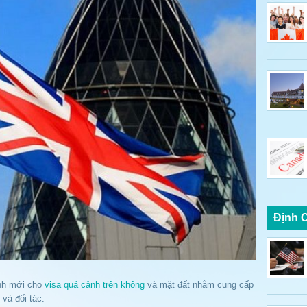
Định 
ịnh mới cho
visa quá cảnh trên không
và mặt đất nhằm cung cấp
 và đối tác.