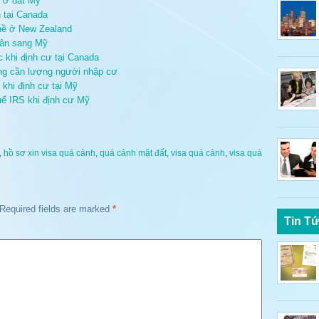
ư ở đất Mỹ
 tại Canada
ghề ở New Zealand
hân sang Mỹ
c khi định cư tại Canada
ang cần lượng người nhập cư
khi định cư tại Mỹ
uế IRS khi định cư Mỹ
,
hồ sơ xin visa quá cảnh
,
quá cảnh mặt đất
,
visa quá cảnh
,
visa quá
Required fields are marked
*
Tin T