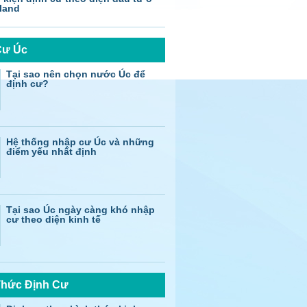
land
Cư Úc
Tại sao nên chọn nước Úc để
định cư?
Hệ thống nhập cư Úc và những
điểm yếu nhất định
Tại sao Úc ngày càng khó nhập
cư theo diện kinh tế
Thức Định Cư