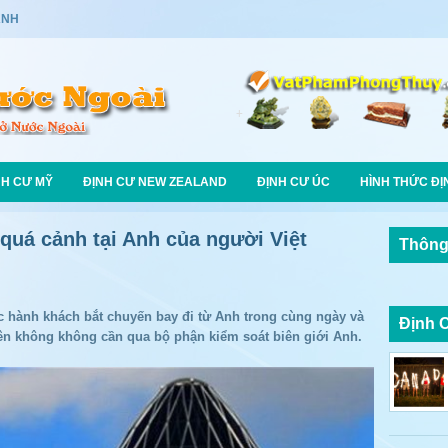
ANH
NH CƯ MỸ
ĐỊNH CƯ NEW ZEALAND
ĐỊNH CƯ ÚC
HÌNH THỨC ĐỊ
 quá cảnh tại Anh của người Việt
Thông
c hành khách bắt chuyến bay đi từ Anh trong cùng ngày và
Định 
ên không không cần qua bộ phận kiểm soát biên giới Anh.