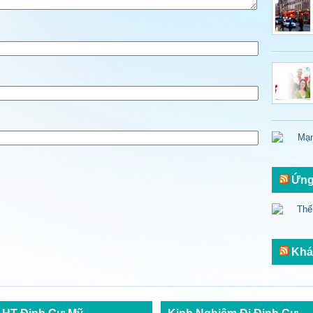
Ứng
Khá