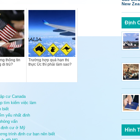
New Zea
Định 
ng thông tin
Trường hợp quá hạn thị
 di trú?
thực Úc thì phải làm sao?
hập cư Canada
úp tìm kiếm việc làm
 biết
ểm yếu nhất định
phỏng vấn
 định cư ở Mỹ
Hình 
ơng trình định cư bạn nên biết