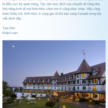
là điều cực kỳ quan trọng. Tùy vào mục đích của chuyến đi cũng như
khả năng kinh tế mà hình thức chọn nơi ở cũng khác nhau. Hãy cùng
tham khảo các hình thức ở cùng giá cả khi bạn sang Canada trong bài
viết dưới đây.
Tạm thời
Khách sạn