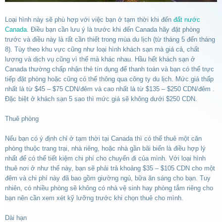
Loại hình này sẽ phù hợp với việc bạn ở tạm thời khi đến
đất nước
Canada
. Điều bạn cần lưu ý là trước khi đến Canada hãy đặt phòng
trước và điều này là rất cần thiết trong mùa du lịch (từ tháng 5 đến tháng
8). Tùy theo khu vực cũng như loại hình khách sạn mà giá cả, chất
lượng và dịch vụ cũng vì thế mà khác nhau. Hầu hết khách sạn ở
Canada thường chấp nhận thẻ tín dụng để thanh toán và bạn có thể trực
tiếp đặt phòng hoặc cũng có thể thông qua công ty du lịch. Mức giá thấp
nhất là từ $45 – $75 CDN/đêm và cao nhất là từ $135 – $250 CDN/đêm .
Đặc biệt ở khách sạn 5 sao thì mức giá sẽ không dưới $250 CDN.
Thuê phòng
Nếu bạn có ý định chỉ ở tạm thời tại Canada thì có thể thuê một căn
phòng thuộc trang trại, nhà riêng, hoặc nhà gần bãi biển là điều hợp lý
nhất để có thể tiết kiệm chi phí cho chuyến đi của mình. Với loại hình
thuê nơi ở như thế này, bạn sẽ phải trả khoảng $35 – $105 CDN cho một
đêm và chi phí này đã bao gồm giường ngủ, bữa ăn sáng cho bạn. Tuy
nhiên, có nhiều phòng sẽ không có nhà vệ sinh hay phòng tắm riêng cho
bạn nên cần xem xét kỹ lưỡng trước khi chọn thuê cho mình.
Dài hạn