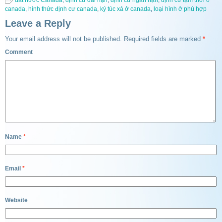
đất nước Canada
,
định cư dài hạn
,
định cư ngắn hạn
,
định cư tạm thời ở
canada
,
hình thức định cư canada
,
ký túc xá ở canada
,
loại hình ở phù hợp
Leave a Reply
Your email address will not be published.
Required fields are marked
*
Comment
Name
*
Email
*
Website