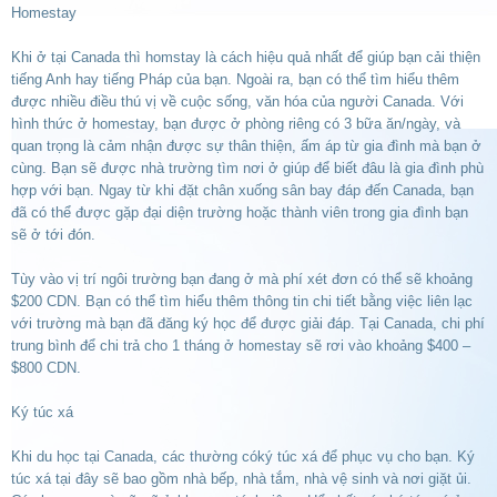
Homestay
Khi ở tại Canada thì homstay là cách hiệu quả nhất để giúp bạn cải thiện
tiếng Anh hay tiếng Pháp của bạn. Ngoài ra, bạn có thể tìm hiểu thêm
được nhiều điều thú vị về cuộc sống, văn hóa của người Canada. Với
hình thức ở homestay, bạn được ở phòng riêng có 3 bữa ăn/ngày, và
quan trọng là cảm nhận được sự thân thiện, ấm áp từ gia đình mà bạn ở
cùng. Bạn sẽ được nhà trường tìm nơi ở giúp để biết đâu là gia đình phù
hợp với bạn. Ngay từ khi đặt chân xuống sân bay đáp đến Canada, bạn
đã có thể được gặp đại diện trường hoặc thành viên trong gia đình bạn
sẽ ở tới đón.
Tùy vào vị trí ngôi trường bạn đang ở mà phí xét đơn có thể sẽ khoảng
$200 CDN. Bạn có thể tìm hiểu thêm thông tin chi tiết bằng việc liên lạc
với trường mà bạn đã đăng ký học để được giải đáp. Tại Canada, chi phí
trung bình để chi trả cho 1 tháng ở homestay sẽ rơi vào khoảng $400 –
$800 CDN.
Ký túc xá
Khi du học tại Canada, các thường cóký túc xá để phục vụ cho bạn. Ký
túc xá tại đây sẽ bao gồm nhà bếp, nhà tắm, nhà vệ sinh và nơi giặt ủi.