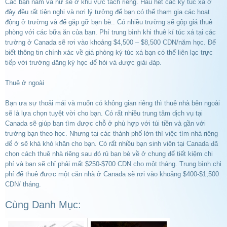
Các bạn nam và nữ sẽ ở khu vực tách riêng. Hẩu hết các ký túc xá ở
đây đều rất tiện nghi và nơi lý tưởng để bạn có thể tham gia các hoạt
động ở trường và để gặp gỡ bạn bè.. Có nhiều trường sẽ gộp giá thuê
phòng với các bữa ăn của bạn. Phí trung bình khi thuê kí túc xá tại các
trường ở Canada sẽ rơi vào khoảng $4,500 – $8,500 CDN/năm học. Để
biết thông tin chính xác về giá phòng ký túc xá bạn có thể liên lạc trực
tiếp với trường đăng ký học để hỏi và được giải đáp.
Thuê ở ngoài
Bạn ưa sự thoải mái và muốn có không gian riêng thì thuê nhà bên ngoài
sẽ là lựa chọn tuyệt vời cho bạn. Có rất nhiều trung tâm dịch vụ tại
Canada sẽ giúp bạn tìm được chỗ ở phù hợp với túi tiền và gần với
trường bạn theo học. Nhưng tại các thành phố lớn thì việc tìm nhà riêng
để ở sẽ khá khó khăn cho bạn. Có rất nhiều bạn sinh viên tại Canada đã
chọn cách thuê nhà riêng sau đó rủ bạn bè về ở chung để tiết kiệm chi
phí và bạn sẽ chỉ phải mất $250-$700 CDN cho một tháng. Trung bình chi
phí để thuê được một căn nhà ở Canada sẽ rơi vào khoảng $400-$1,500
CDN/ tháng.
Cùng Danh Mục: