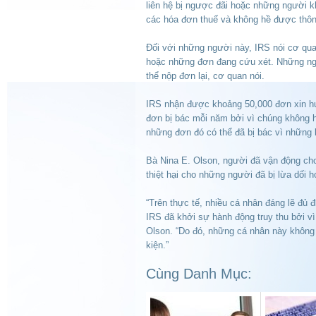
liên hệ bị ngược đãi hoặc những người kh
các hóa đơn thuế và không hề được thôn
Ðối với những người này, IRS nói cơ qu
hoặc những đơn đang cứu xét. Những ngườ
thể nộp đơn lại, cơ quan nói.
IRS nhận được khoảng 50,000 đơn xin h
đơn bị bác mỗi năm bởi vì chúng không h
những đơn đó có thể đã bị bác vì những 
Bà Nina E. Olson, người đã vận động cho 
thiệt hại cho những người đã bị lừa dối 
“Trên thực tế, nhiều cá nhân đáng lẽ đủ 
IRS đã khởi sự hành động truy thu bởi vì 
Olson. “Do đó, những cá nhân này không 
kiện.”
Cùng Danh Mục: