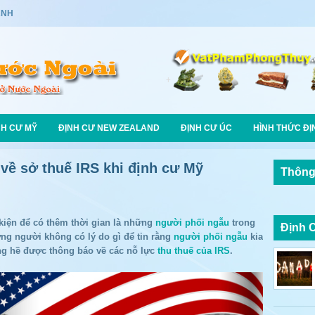
ANH
NH CƯ MỸ
ĐỊNH CƯ NEW ZEALAND
ĐỊNH CƯ ÚC
HÌNH THỨC ĐỊ
 về sở thuế IRS khi định cư Mỹ
Thông
kiện để có thêm thời gian là những
người phối ngẫu
trong
Định 
ng người không có lý do gì để tin rằng
người phối ngẫu
kia
ng hề được thông báo về các nỗ lực
thu thuế của IRS
.