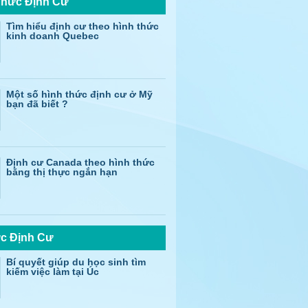
Thức Định Cư
Tìm hiểu định cư theo hình thức
kinh doanh Quebec
Một số hình thức định cư ở Mỹ
bạn đã biết ?
Định cư Canada theo hình thức
bằng thị thực ngắn hạn
ức Định Cư
Bí quyết giúp du học sinh tìm
kiếm việc làm tại Úc