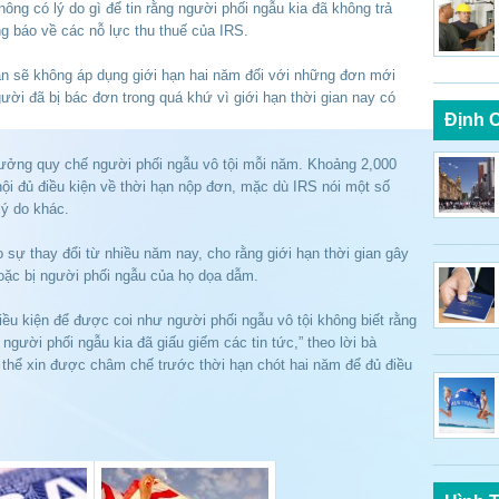
ông có lý do gì để tin rằng người phối ngẫu kia đã không trả
g báo về các nỗ lực thu thuế của IRS.
an sẽ không áp dụng giới hạn hai năm đối với những đơn mới
i đã bị bác đơn trong quá khứ vì giới hạn thời gian nay có
Định 
ưởng quy chế người phối ngẫu vô tội mỗi năm. Khoảng 2,000
ội đủ điều kiện về thời hạn nộp đơn, mặc dù IRS nói một số
lý do khác.
sự thay đổi từ nhiều năm nay, cho rằng giới hạn thời gian gây
hoặc bị người phối ngẫu của họ dọa dẫm.
điều kiện để được coi như người phối ngẫu vô tội không biết rằng
người phối ngẫu kia đã giấu giếm các tin tức,” theo lời bà
thể xin được châm chế trước thời hạn chót hai năm để đủ điều