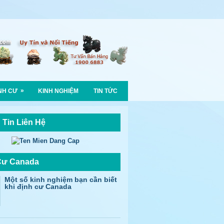
»
NH CƯ
KINH NGHIỆM
TIN TỨC
 Tin Liên Hệ
Cư Canada
Một số kinh nghiệm bạn cần biết
khi định cư Canada