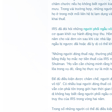
châm chước nếu họ không biết người kia 
mưu. Trong vài trường hợp, những người 
họ ở trong một mối liên hệ bị lạm dụng v
khai thuế.
IRS đã đòi hỏi những
người phối ngẫu vô 
cơ quan khởi sự hành động truy thu. Hôm 
năm cho vài đơn xin sau khi các nhà lậ
ngẫu bị ngược đãi hoặc đã ly dị có thể k
“Những người đóng thuế này, thường phần
bỗng thấy họ mắc nợ tiền thuế của IRS mà
Shulman. “Họ vẫn cần chứng minh rằng họ
lõa trong vụ đó, rằng họ thực sự là một n
Ðể đủ điều kiện được châm chế, người đ
vô tội”. Có nhiều loại người đóng thuế có
vẫn còn phải tôn trọng giới hạn thời gi
dị không hay biết rằng người phối ngẫu 
truy thu của IRS trong vòng hai năm.
Trong số những người có thể đủ điều kiệ