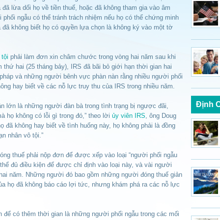
đã lừa dối họ về tiền thuế, hoặc đã không tham gia vào âm
phối ngẫu có thể tránh trách nhiệm nếu họ có thể chứng minh
à đã không biết họ có quyền lựa chọn là không ký vào một tờ
tội
phải làm đơn xin châm chước trong vòng hai năm sau khi
thứ hai (25 tháng bảy), IRS đã bãi bỏ giới hạn thời gian hai
p pháp và những người bênh vực phàn nàn rằng nhiều người phối
hông hay biết về các nỗ lực truy thu của IRS trong nhiều năm.
Định 
 lớn là những người đàn bà trong tình trạng bị ngược đãi,
 họ không có lỗi gì trong đó,” theo lời
ủy viên IRS
, ông Doug
 đã không hay biết về tình huống này, họ không phải là đồng
ạn nhân vô tội.”
óng thuế phải nộp đơn để được xếp vào loại “người phối ngẫu
 thể đủ điều kiện để được chỉ định vào loại này, và vài người
an hai năm. Những người đó bao gồm những người đóng thuế giản
của họ đã không báo cáo lợi tức, nhưng khám phá ra các nỗ lực
n để có thêm thời gian là những người phối ngẫu trong các mối