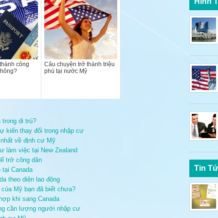
Hình 
 thành công
Câu chuyện trở thành triệu
không?
phú tại nước Mỹ
trong di trú?
 kiến thay đổi trong nhập cư
i nhất về định cư Mỹ
cư làm việc tại New Zealand
ể trở công dân
Tin T
 tại Canada
da theo diện lao động
g của Mỹ bạn đã biết chưa?
 hợp khi sang Canada
ang cần lượng người nhập cư