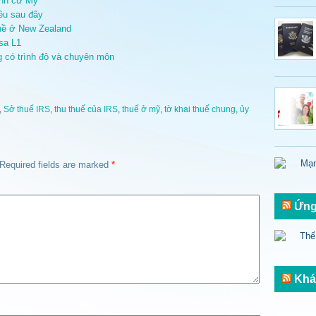
định cư Mỹ
ều sau đây
ghề ở New Zealand
sa L1
g có trình độ và chuyên môn
,
Sở thuế IRS
,
thu thuế của IRS
,
thuế ở mỹ
,
tờ khai thuế chung
,
ủy
Required fields are marked
*
Ứng
Khá