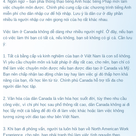
4. Ngôn ngữ – bạn phải thông thạo tiếng Anh hoặc tiếng Pháp mới làm
việc chuyên môn được. Chính phủ cung cấp các chương trình tiếng Anh
miễn phí cho dân nhập cư để hội nhập. Lưu ý là dân cư ở đây phần
nhiều là người nhập cư nên giọng nói của họ rất khác nhau.
Việc làm ở Canada không dễ dàng như nhiều người nghĩ. Ở đây, nếu bạn
có việc làm thì bạn có tất cả, nếu không, bạn sẽ không có gì cả. Cần lưu
ý:
1. Tất cả bằng cấp và kinh nghiệm của bạn ở Việt Nam là con số không.
Vì yêu cầu chuyên môn và luật pháp ở đây rất cao, cho nên, bạn chỉ có
thể làm việc chuyên môn được nếu bạn được đào tạo ở Canada và Mỹ.
Bạn nên chấp nhận lao động chân tay hay làm việc gì đó thấp hơn khả
năng của bạn, rồi học lên từ từ. Chính phủ Canada hỗ trợ tối đa cho
người dân học tập.
2. Văn hóa của dân Canada là văn hóa học suốt đời, tùy theo nhu cầu
công việc, vì chi phí học sau phổ thông rất cao, dân Canada không ai đi
học lấy một cái bằng để đó rồi đi làm việc khác hoặc làm việc không
tương xứng với đào tạo như bên Việt Nam.
3. Khi bạn đi phỏng vấn, người ta luôn hỏi bạn về North American Work
Experience, cho nên, bạn phải tranh thủ làm việc tình nguyện theo