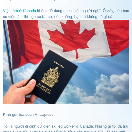
Việc làm ở Canada
không dễ dàng như nhiều người nghĩ. Ở đây, nếu bạn
có việc làm thì bạn có tất cả, nếu không, bạn sẽ không có gì cả.
Kính gửi tòa soạn VnExpress,
Tôi là người đi định cư diện skilled worker ở Canada. Những gì tôi đã trải