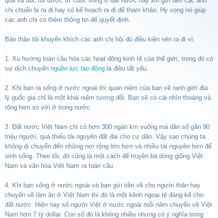
qua và đúc rút được từ cuộc sống ở đất nước này xin gửi đến các anh
chị chuẩn bị ra đi hay có kế hoạch ra đi để tham khảo. Hy vọng nó giúp
các anh chị có thêm thông tin để quyết định.
Bản thân tôi khuyến khích các anh chị hội đủ điều kiện nên ra đi vì:
1. Xu hướng toàn cầu hóa các hoạt động kinh tế của thế giới, trong đó có
sự dịch chuyển
nguồn lực lao động
là điều tất yếu.
2. Khi bạn ra sống ở nước ngoài thì quan niệm của bạn về ranh giới địa
lý quốc gia chỉ là một khái niệm tương đối. Bạn sẽ có cái nhìn thoáng và
rộng hơn so với ở trong nước.
3. Đất nước Việt Nam chỉ có hơn 300 ngàn km vuông mà dân số gần 90
triệu người, quá thiếu tài nguyên đất đai cho cư dân. Vậy sao chúng ta
không di chuyển đến những nơi rộng lớn hơn và nhiều tài nguyên hơn để
sinh sống. Theo tôi, đó cũng là một cách để truyền bá dòng giống Việt
Nam và văn hóa Việt Nam ra toàn cầu.
4. Khi bạn sống ở nước ngoài và bạn gửi tiền về cho người thân hay
chuyển về làm ăn ở Việt Nam thì đó là một kênh ngoại tệ đáng kể cho
đất nước. Hiện nay số người Việt ở nước ngoài mỗi năm chuyển về Việt
Nam hơn 7 tỷ dollar. Con số đó là không nhiều nhưng có ý nghĩa trong