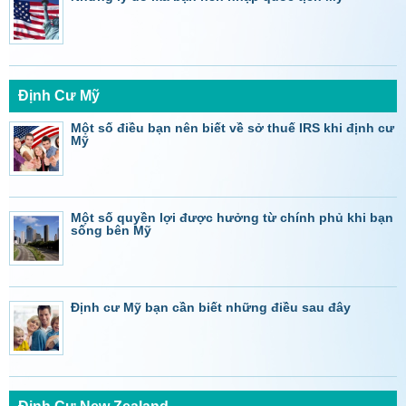
Định Cư Mỹ
Một số điều bạn nên biết về sở thuế IRS khi định cư
Mỹ
Một số quyền lợi được hưởng từ chính phủ khi bạn
sống bên Mỹ
Định cư Mỹ bạn cần biết những điều sau đây