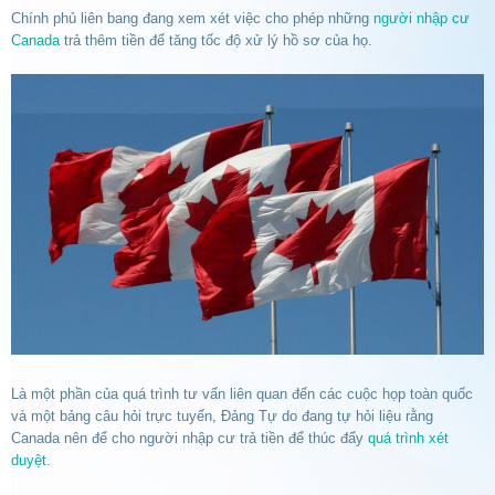
Chính phủ liên bang đang xem xét việc cho phép những
người nhập cư
Canada
trả thêm tiền để tăng tốc độ xử lý hồ sơ của họ.
Là một phần của quá trình tư vấn liên quan đến các cuộc họp toàn quốc
và một bảng câu hỏi trực tuyến, Đảng Tự do đang tự hỏi liệu rằng
Canada nên để cho người nhập cư trả tiền để thúc đẩy
quá trình xét
duyệt
.